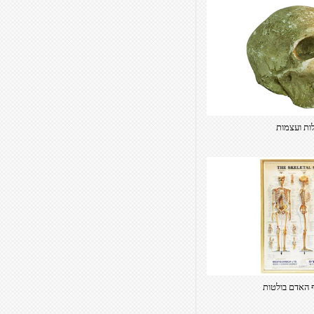
לות ועצמות
ף האדם בולטות