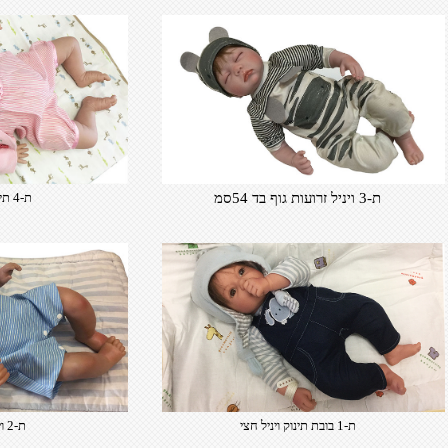
ת-3 ויניל זרועות גוף בד 54סמ
ת-4 תינוקת אסיאתית
ת-1 בובת תינוק ויניל חצי
ת-2 ויניל חצי גוף בן