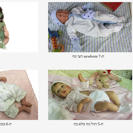
ת-7 newborn חצי גוף
ת-5 ויניל גוף מלא בת
ת-6 בובת תינוק ויניל חצי