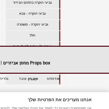
גביעי הוקרה בתחום הבידור
גביעי הוקרה - צבא
גביעי הוקרה - משטרה
חלל
שוקת כלי שתיה לבעלי חיים
משחקי השחלה
Props box מחסן אביזרים
|
שליחויות
אודותינו
איך זה עובד
גלריה
טאג'ין
דף ריק לשכפל
אנחנו מעריכים את הפרטיות שלך
דף ריק לשכפל
אנו משתמשים בעוגיות כדי לשפר את חווית הגלישה שלך, להגיש פ