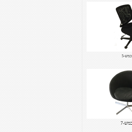
כמש-5
מש-7