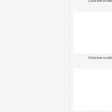
Click here to edi
own text. Choose 
of free open-sour
are optimize
insuring accurate 
manifesting your w
Click here to edi
own text. Choose 
of free open-sour
are optimize
insuring accurate 
manifesting your w