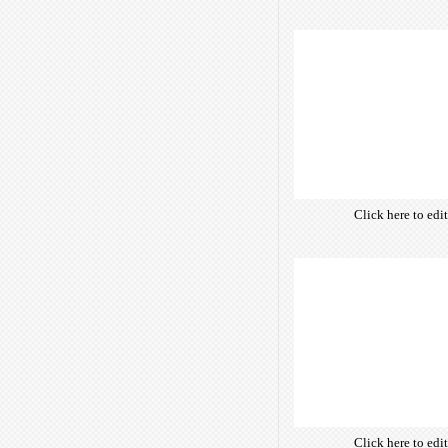
Click here to edi
own text. Choose 
of free open-sour
are optimize
insuring accurate 
manifesting your w
Click here to edi