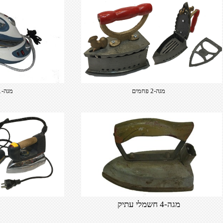
מגה-2 פחמים
מגה-1 מגהץ קיטור
מגה-4 חשמלי עתיק