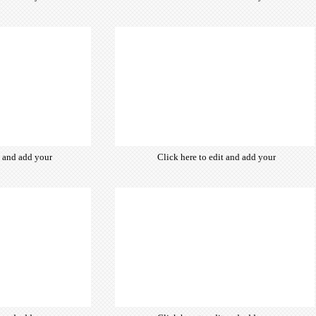
from hundreds
own text. Choose from hundreds
ce fonts which
of free open-source fonts which
d for the web,
are optimized for the web,
typography and
insuring accurate typography and
ebsite desired
manifesting your website desired
look & feel.
look & feel.
t and add your
Click here to edit and add your
from hundreds
own text. Choose from hundreds
ce fonts which
of free open-source fonts which
d for the web,
are optimized for the web,
typography and
insuring accurate typography and
ebsite desired
manifesting your website desired
look & feel.
look & feel.