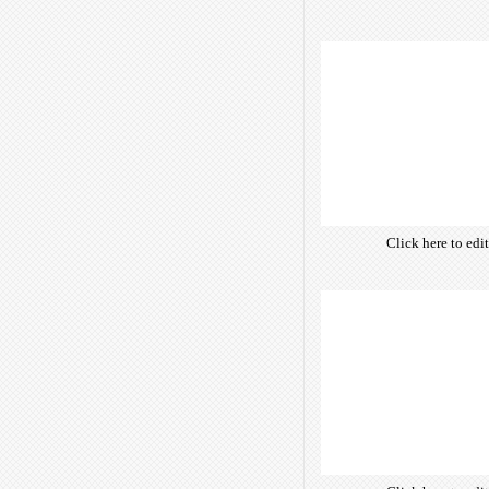
own text. Choose 
of free open-sour
are optimize
insuring accurate 
manifesting your w
Click here to edi
own text. Choose 
of free open-sour
are optimize
insuring accurate 
manifesting your w