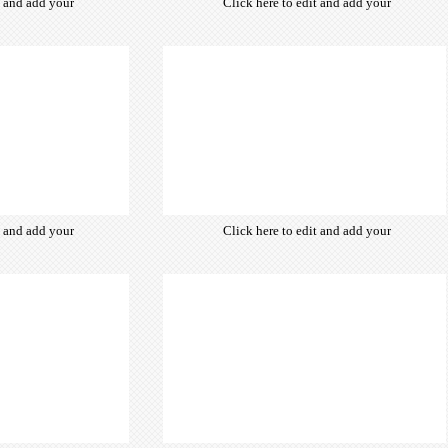
t and add your
Click here to edit and add your
from hundreds
own text. Choose from hundreds
ce fonts which
of free open-source fonts which
d for the web,
are optimized for the web,
typography and
insuring accurate typography and
ebsite desired
manifesting your website desired
look & feel.
look & feel.
t and add your
Click here to edit and add your
from hundreds
own text. Choose from hundreds
ce fonts which
of free open-source fonts which
d for the web,
are optimized for the web,
typography and
insuring accurate typography and
ebsite desired
manifesting your website desired
look & feel.
look & feel.