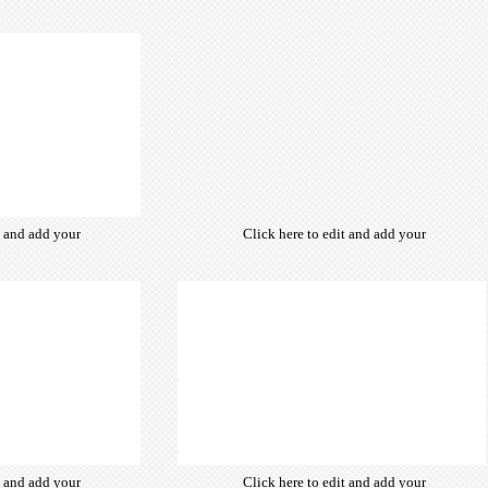
t and add your
Click here to edit and add your
from hundreds
own text. Choose from hundreds
ce fonts which
of free open-source fonts which
d for the web,
are optimized for the web,
typography and
insuring accurate typography and
ebsite desired
manifesting your website desired
look & feel.
look & feel.
t and add your
Click here to edit and add your