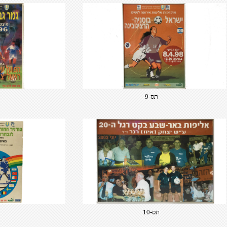
תס-9
תס-10