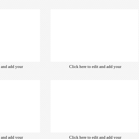
from hundreds
own text. Choose from hundreds
ce fonts which
of free open-source fonts which
d for the web,
are optimized for the web,
typography and
insuring accurate typography and
ebsite desired
manifesting your website desired
look & feel.
look & feel.
t and add your
Click here to edit and add your
from hundreds
own text. Choose from hundreds
ce fonts which
of free open-source fonts which
d for the web,
are optimized for the web,
typography and
insuring accurate typography and
ebsite desired
manifesting your website desired
look & feel.
look & feel.
t and add your
Click here to edit and add your