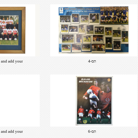
t and add your
תס-4
from hundreds
ce fonts which
d for the web,
typography and
ebsite desired
look & feel.
t and add your
תס-6