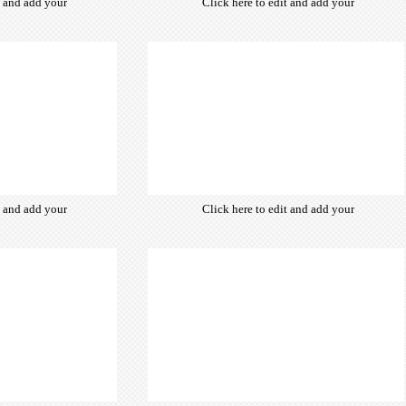
t and add your
Click here to edit and add your
from hundreds
own text. Choose from hundreds
ce fonts which
of free open-source fonts which
d for the web,
are optimized for the web,
typography and
insuring accurate typography and
ebsite desired
manifesting your website desired
look & feel.
look & feel.
t and add your
Click here to edit and add your
from hundreds
own text. Choose from hundreds
ce fonts which
of free open-source fonts which
d for the web,
are optimized for the web,
typography and
insuring accurate typography and
ebsite desired
manifesting your website desired
look & feel.
look & feel.