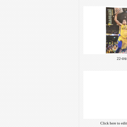
own text. Choose 
of free open-sour
are optimize
insuring accurate 
manifesting your w
פוס-22
Click here to edi