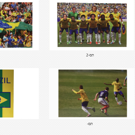
תס-2
תס-