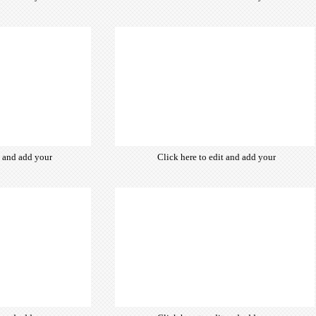
from hundreds
own text. Choose from hundreds
ce fonts which
of free open-source fonts which
d for the web,
are optimized for the web,
typography and
insuring accurate typography and
ebsite desired
manifesting your website desired
look & feel.
look & feel.
t and add your
Click here to edit and add your
from hundreds
own text. Choose from hundreds
ce fonts which
of free open-source fonts which
d for the web,
are optimized for the web,
typography and
insuring accurate typography and
ebsite desired
manifesting your website desired
look & feel.
look & feel.