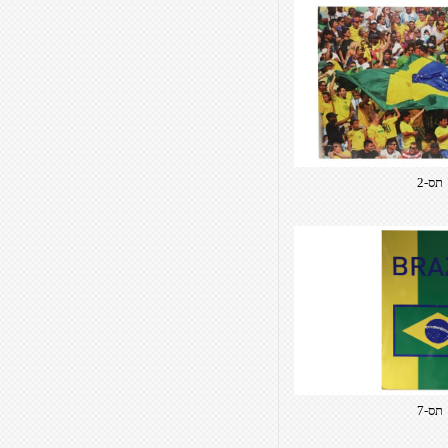
תס-2
תס-7