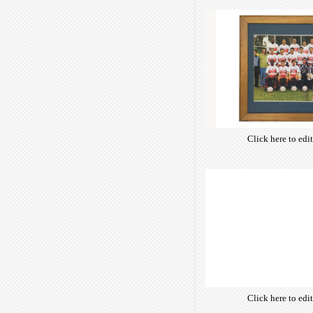
Click here to edi
own text. Choose 
of free open-sour
are optimize
insuring accurate 
manifesting your w
Click here to edi