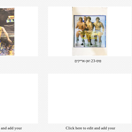
from hundreds
ce fonts which
d for the web,
typography and
ebsite desired
look & feel.
פוס-23 ואן-אריקים
t and add your
Click here to edit and add your