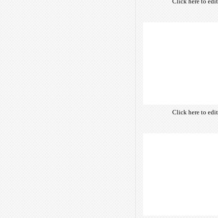
Click here to edi
own text. Choose 
of free open-sour
are optimize
insuring accurate 
manifesting your w
Click here to edi
own text. Choose 
of free open-sour
are optimize
insuring accurate 
manifesting your w