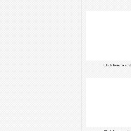
own text. Choose 
of free open-sour
are optimize
insuring accurate 
manifesting your w
Click here to edi
own text. Choose 
of free open-sour
are optimize
insuring accurate 
manifesting your w