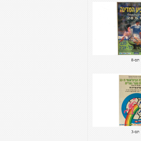
תס-8
תס-3