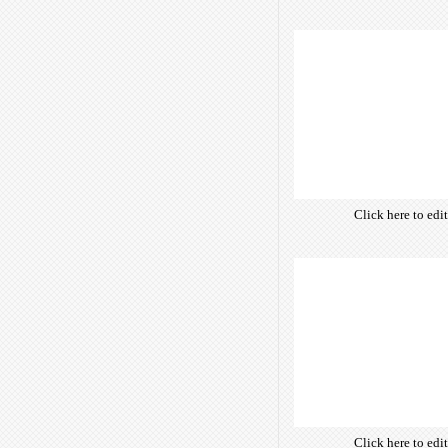
own text. Choose 
of free open-sour
are optimize
insuring accurate 
manifesting your w
Click here to edi
own text. Choose 
of free open-sour
are optimize
insuring accurate 
manifesting your w
Click here to edi