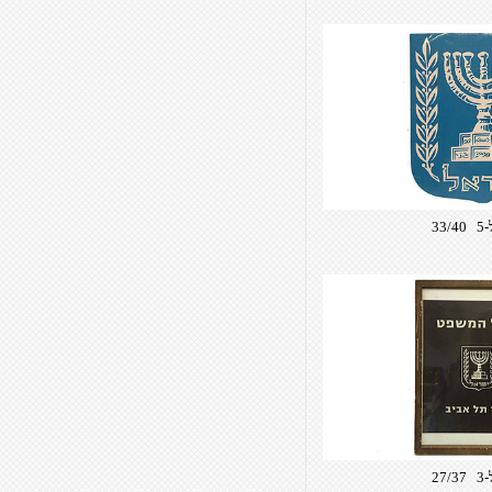
33/
27/