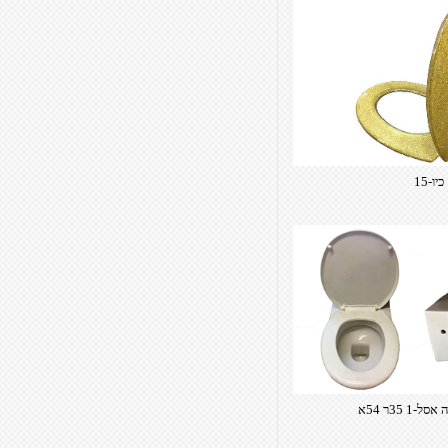
כיו-15
-1 35ר 54א