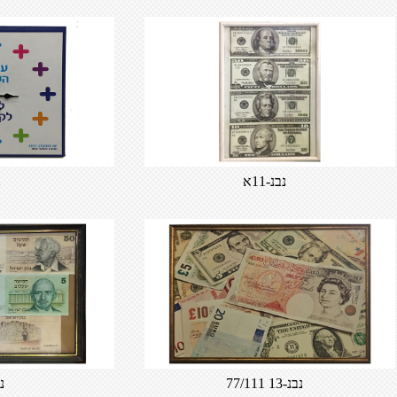
נבנ-11א
נ
נבנ-13 77/111
נב