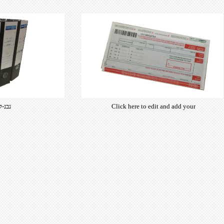
Click here to edit and add your
נבנ-ק
own text. Choose from hundreds
of free open-source fonts which
are optimized for the web,
insuring accurate typography and
manifesting your website desired
look & feel.