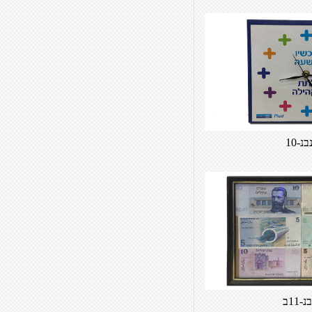
בנ-10
נ-11ב