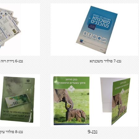
נבנ-7 פולדר משכנתא​
נבנ-6 ניירת ויזה כאל​
נבנ-9
נבנ-8 פולדר עיון שטרות​