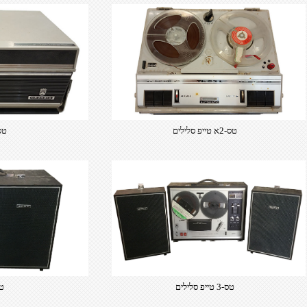
​טס-2א טייפ סלילים
​טס-2א
טס-3 טייפ סלילים​
​טס-