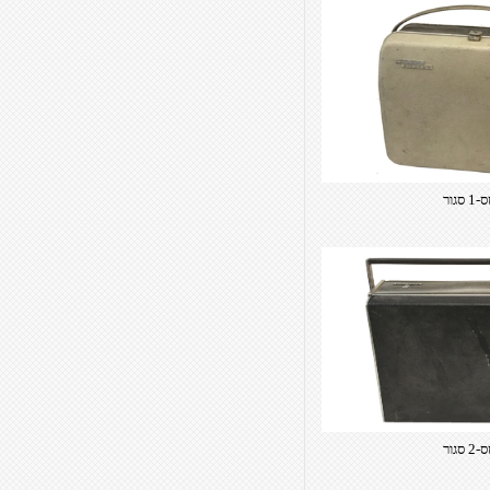
1 סגור
 סגור​