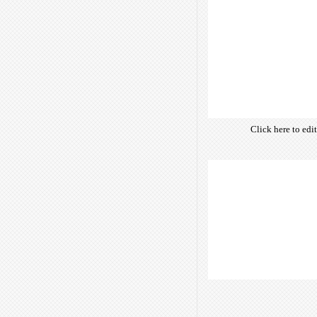
Click here to edi
own text. Choose 
of free open-sour
are optimize
insuring accurate 
manifesting your w