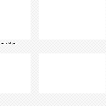
t and add your
from hundreds
ce fonts which
d for the web,
typography and
ebsite desired
look & feel.