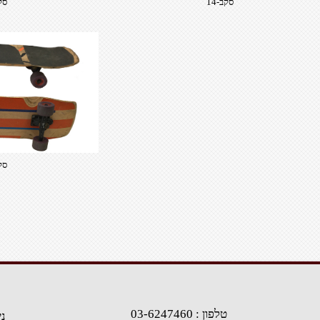
סקב-14
סקב
סקב
טלפון : 03-6247460
נייד 