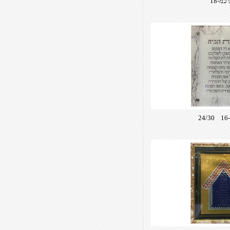
כמ-18
2