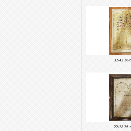
32/4
22/2