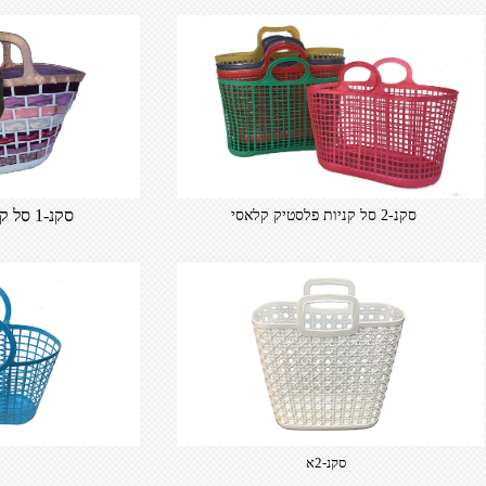
סקנ-1 סל קלאסי קטן מקושט
סקנ-2 סל קניות פלסטיק קלאסי
סקנ-2א