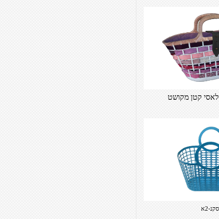
סקנ-2א