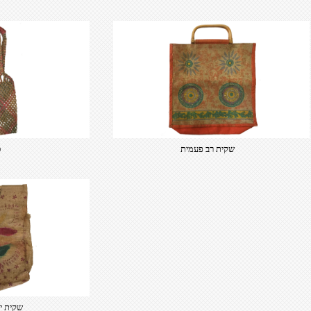
שקית רב פעמית
ס
שקית י