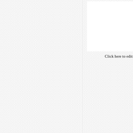
Click here to edi
own text. Choose 
of free open-sour
are optimize
insuring accurate t
manifesting your w