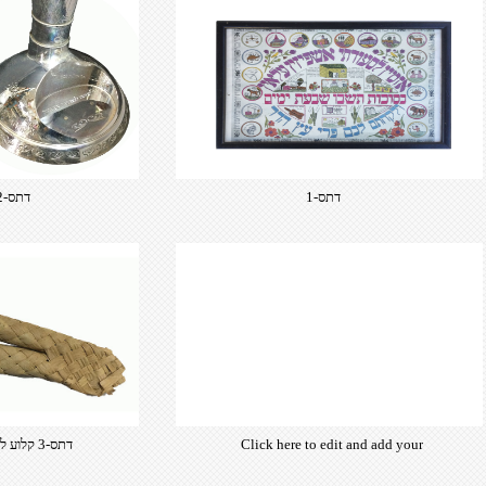
דתס-1
דתס-2 גובה 112סמ
Click here to edit and add your
דתס-3 קלוע ל-3 מארבעת המינים​דד
own text. Choose from hundreds