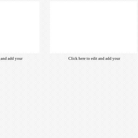
of free open-source fonts which
are optimized for the web,
insuring accurate typography and
manifesting your website desired
look & feel.
t and add your
Click here to edit and add your
from hundreds
own text. Choose from hundreds
ce fonts which
of free open-source fonts which
d for the web,
are optimized for the web,
ypography and
insuring accurate typography and
ebsite desired
manifesting your website desired
look & feel.
look & feel.