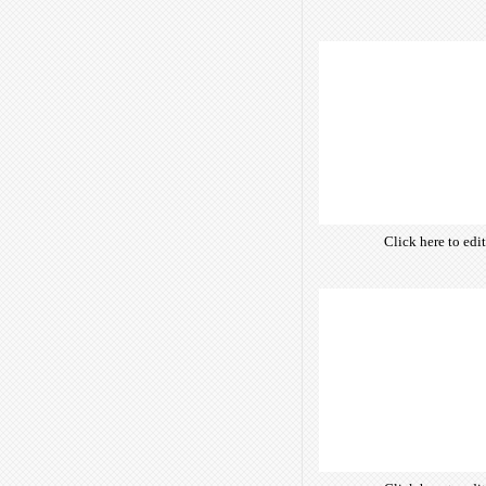
own text. Choose 
of free open-sour
are optimize
insuring accurate 
manifesting your w
Click here to edi
own text. Choose 
of free open-sour
are optimize
insuring accurate 
manifesting your w