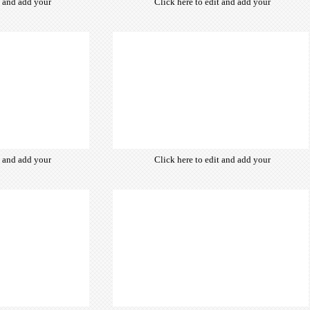
t and add your
Click here to edit and add your
from hundreds
own text. Choose from hundreds
ce fonts which
of free open-source fonts which
d for the web,
are optimized for the web,
typography and
insuring accurate typography and
ebsite desired
manifesting your website desired
look & feel.
look & feel.
t and add your
Click here to edit and add your
from hundreds
own text. Choose from hundreds
ce fonts which
of free open-source fonts which
d for the web,
are optimized for the web,
typography and
insuring accurate typography and
ebsite desired
manifesting your website desired
look & feel.
look & feel.