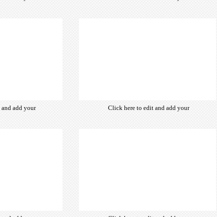
from hundreds
own text. Choose from hundreds
ce fonts which
of free open-source fonts which
d for the web,
are optimized for the web,
typography and
insuring accurate typography and
ebsite desired
manifesting your website desired
look & feel.
look & feel.
t and add your
Click here to edit and add your
from hundreds
own text. Choose from hundreds
ce fonts which
of free open-source fonts which
d for the web,
are optimized for the web,
typography and
insuring accurate typography and
ebsite desired
manifesting your website desired
look & feel.
look & feel.