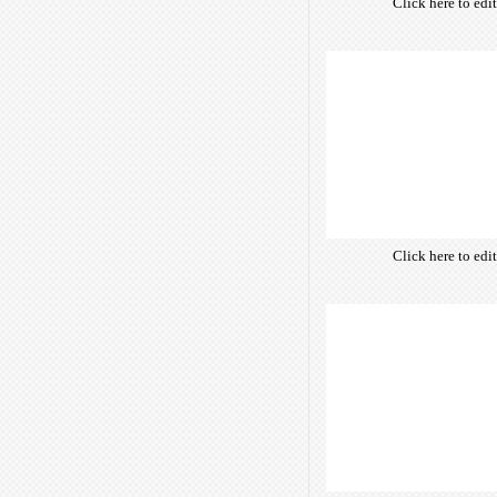
Click here to edi
own text. Choose 
of free open-sour
are optimize
insuring accurate 
manifesting your w
Click here to edi
own text. Choose 
of free open-sour
are optimize
insuring accurate 
manifesting your w