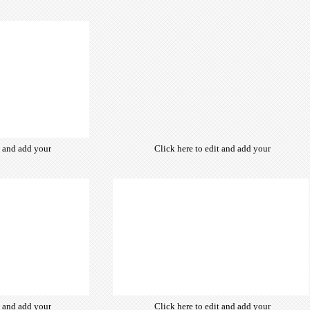
own text. Choose from hundreds
of free open-source fonts which
are optimized for the web,
insuring accurate typography and
manifesting your website desired
look & feel.
t and add your
Click here to edit and add your
from hundreds
own text. Choose from hundreds
ce fonts which
of free open-source fonts which
d for the web,
are optimized for the web,
typography and
insuring accurate typography and
ebsite desired
manifesting your website desired
look & feel.
look & feel.
t and add your
Click here to edit and add your