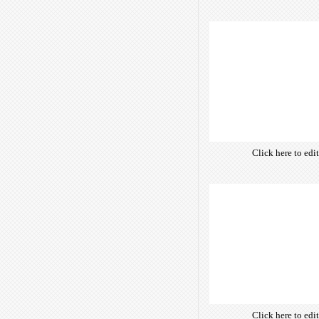
Click here to edi
own text. Choose 
of free open-sour
are optimize
insuring accurate 
manifesting your w
Click here to edi